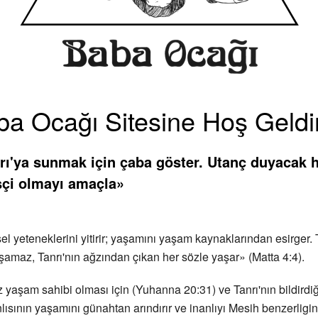
a Ocağı Sitesine Hoş Geldi
rı'ya sunmak için çaba göster. Utanç duyacak hi
işçi olmayı amaçla»
nsel yeteneklerini yitirir; yaşamını yaşam kaynaklarından esirger
aşamaz, Tanrı'nın ağzından çıkan her sözle yaşar» (Matta 4:4).
z yaşam sahibi olması için (Yuhanna 20:31) ve Tanrı'nın bildird
lısının yaşamını günahtan arındırır ve inanlıyı Mesih benzerligi