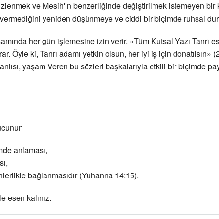
izlenmek ve Mesih'in benzerliğinde değiştirilmek istemeyen bir 
p vermediğini yeniden düşünmeye ve ciddi bir biçimde ruhsal du
şamında her gün işlemesine izin verir. «Tüm Kutsal Yazı Tanrı e
Öyle ki, Tanrı adamı yetkin olsun, her iyi iş için donatılsın» (2
lısı, yaşam Veren bu sözleri başkalarıyla etkili bir biçimde pay
yucunun
imde anlaması,
sı,
dinlerlikle bağlanmasıdır (Yuhanna 14:15).
e esen kalınız.