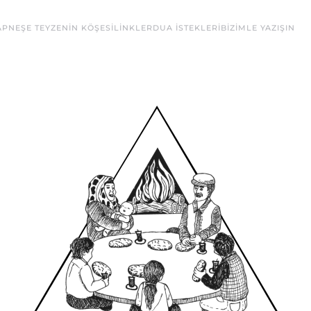
AP
NEŞE TEYZENIN KÖŞESI
LINKLER
DUA ISTEKLERI
BIZIMLE YAZIŞIN